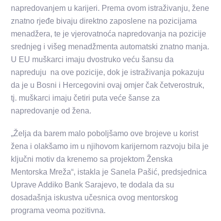
napredovanjem u karijeri. Prema ovom istraživanju, žene
znatno rjeđe bivaju direktno zaposlene na pozicijama
menadžera, te je vjerovatnoća napredovanja na pozicije
srednjeg i višeg menadžmenta automatski znatno manja.
U EU muškarci imaju dvostruko veću šansu da
napreduju na ove pozicije, dok je istraživanja pokazuju
da je u Bosni i Hercegovini ovaj omjer čak četverostruk,
tj. muškarci imaju četiri puta veće šanse za
napredovanje od žena.
„Želja da barem malo poboljšamo ove brojeve u korist
žena i olakšamo im u njihovom karijernom razvoju bila je
ključni motiv da krenemo sa projektom Ženska
Mentorska Mreža“, istakla je Sanela Pašić, predsjednica
Uprave Addiko Bank Sarajevo, te dodala da su
dosadašnja iskustva učesnica ovog mentorskog
programa veoma pozitivna.