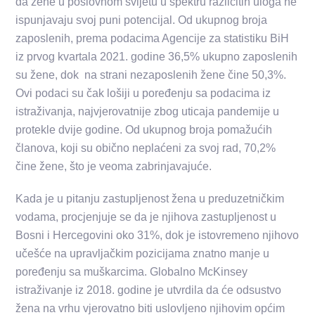
da žene u poslovnom svijetu u spektru različitih uloga ne
ispunjavaju svoj puni potencijal.
Od ukupnog broja
zaposlenih, prema podacima Agencije za statistiku BiH
iz prvog kvartala 2021. godine 36,5% ukupno zaposlenih
su žene, dok na strani nezaposlenih žene čine 50,3%.
Ovi podaci su čak lošiji u poređenju sa podacima iz
istraživanja, najvjerovatnije zbog uticaja pandemije u
protekle dvije godine. Od ukupnog broja pomažućih
članova, koji su obično neplaćeni za svoj rad, 70,2%
čine žene, što je veoma zabrinjavajuće.
Kada je u pitanju zastupljenost žena u preduzetničkim
vodama, procjenjuje se da je njihova zastupljenost u
Bosni i Hercegovini oko 31%, dok je istovremeno njihovo
učešće na upravljačkim pozicijama znatno manje u
poređenju sa muškarcima. Globalno McKinsey
istraživanje iz 2018. godine je utvrdila da će odsustvo
žena na vrhu vjerovatno biti uslovljeno njihovim općim