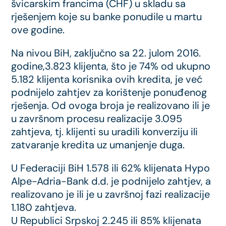
švicarskim francima (CHF) u skladu sa
rješenjem koje su banke ponudile u martu
ove godine.
Na nivou BiH, zaključno sa 22. julom 2016.
godine,3.823 klijenta, što je 74% od ukupno
5.182 klijenta korisnika ovih kredita, je već
podnijelo zahtjev za korištenje ponuđenog
rješenja. Od ovoga broja je realizovano ili je
u završnom procesu realizacije 3.095
zahtjeva, tj. klijenti su uradili konverziju ili
zatvaranje kredita uz umanjenje duga.
U Federaciji BiH 1.578 ili 62% klijenata Hypo
Alpe-Adria-Bank d.d. je podnijelo zahtjev, a
realizovano je ili je u završnoj fazi realizacije
1.180 zahtjeva.
U Republici Srpskoj 2.245 ili 85% klijenata