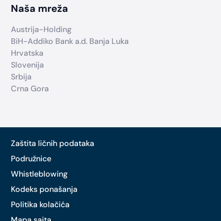
Naša mreža
Austrija-Holding
BiH-Addiko Bank a.d. Banja Luka
Hrvatska
Slovenija
Srbija
Crna Gora
Zaštita ličnih podataka
Podružnice
Whistleblowing
Kodeks ponašanja
Politika kolačića
Mapa sajta