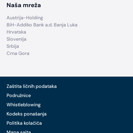
Naša mreža
Austrija-Holding
BiH-Addiko Bank a.d. Banja Luka
Hrvatska
Slovenija
Srbija
Crna Gora
Zaštita ličnih podataka
Podružnice
Whistleblowing
Kodeks ponašanja
Politika kolačića
Mapa sajta